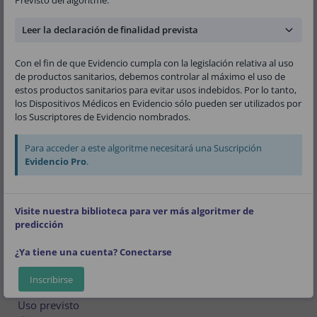
Avezum, Shaun G. Goodman, Marcus D. Flather,
Frederick A. Anderson Jr. , Christopher B. Granger
Leer la declaración de finalidad prevista
Versión:
2.9
Con el fin de que Evidencio cumpla con la legislación relativa al uso
de productos sanitarios, debemos controlar al máximo el uso de
Público
Cardiología
Algoritme R-Script
estos productos sanitarios para evitar usos indebidos. Por lo tanto,
los Dispositivos Médicos en Evidencio sólo pueden ser utilizados por
los Suscriptores de Evidencio nombrados.
V-2.9-2509.24.05.31
Para acceder a este algoritme necesitará una Suscripción
Evidencio Pro
.
(01)08719327522707(8012)v2.9(4326)240531(240)2509
Descargar el
Manual del usuario
y consultar el
Uso pre
Visite nuestra biblioteca para ver más algoritmer de
visto
.
predicción
Algoritmo
¿Ya tiene una cuenta? Conectarse
Detalles
Inscribirse
Uso previsto