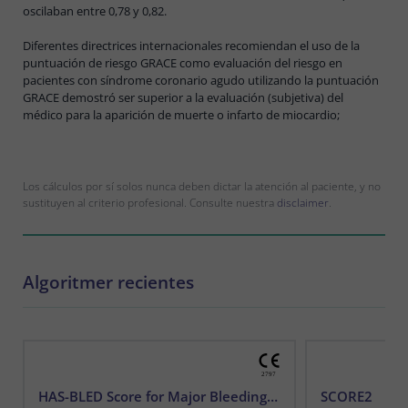
oscilaban entre 0,78 y 0,82.
Diferentes directrices internacionales recomiendan el uso de la
puntuación de riesgo GRACE como evaluación del riesgo en
pacientes con síndrome coronario agudo utilizando la puntuación
GRACE demostró ser superior a la evaluación (subjetiva) del
médico para la aparición de muerte o infarto de miocardio;
Los cálculos por sí solos nunca deben dictar la atención al paciente, y no
sustituyen al criterio profesional. Consulte nuestra
disclaimer
.
Algoritmer recientes
HAS-BLED Score for Major Bleeding Risk
SCORE2