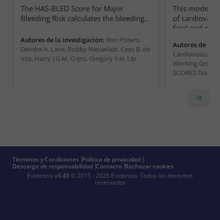
The HAS-BLED Score for Major
This model es
Bleeding Risk calculates the bleeding
of cardiovasc
risk for patients with atrial fibrillation.
fatal and non-
patients.
Autores de la investigación:
Ron Pisters,
Autores de la i
Deirdre A. Lane, Robby Nieuwlaat, Cees B. de
Cardiovascular 
Vos, Harry J.G.M. Crijns, Gregory Y.H. Lip
Working Group,
SCORE2-Diabete
Términos y Condiciones
Política de privacidad
Descargo de responsabilidad
Contacto
Rechazar cookies
Evidencio
v3.43
© 2015 - 2026 Evidencio.
Todos los derechos
reservados