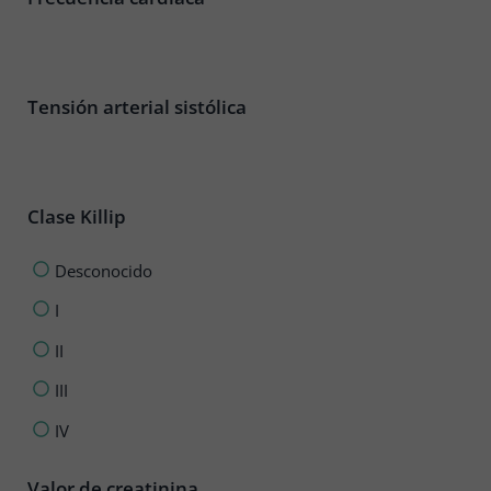
Tensión arterial sistólica
Clase Killip
Desconocido
I
II
III
IV
Valor de creatinina