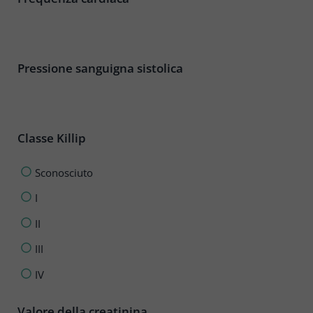
Pressione sanguigna sistolica
Classe Killip
Sconosciuto
I
II
III
IV
Valore della creatinina