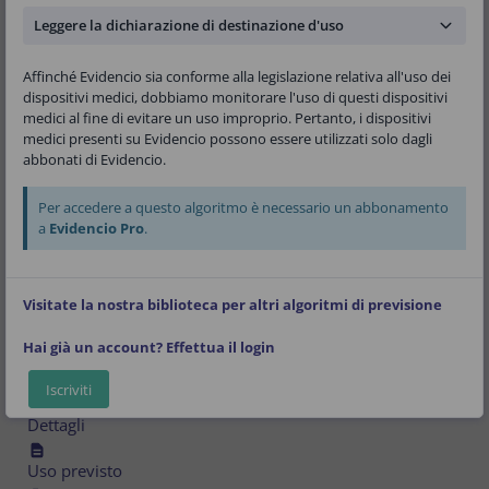
Shaun G. Goodman, Marcus D. Flather, Frederick
Leggere la dichiarazione di destinazione d'uso
A. Anderson Jr. , Christopher B. Granger
Versione:
2.9
Affinché Evidencio sia conforme alla legislazione relativa all'uso dei
dispositivi medici, dobbiamo monitorare l'uso di questi dispositivi
medici al fine di evitare un uso improprio. Pertanto, i dispositivi
Pubblico
Cardiologia
Algoritmo R-Script
medici presenti su Evidencio possono essere utilizzati solo dagli
abbonati di Evidencio.
Per accedere a questo algoritmo è necessario un abbonamento
V-2.9-2509.24.05.31
a
Evidencio Pro
.
(01)08719327522707(8012)v2.9(4326)240531(240)2509
Visitate la nostra biblioteca per altri algoritmi di previsione
Scarica il
Manuale d'uso
e consultare il
Uso previsto
.
Hai già un account? Effettua il login
Algoritmo
Iscriviti
Dettagli
Uso previsto