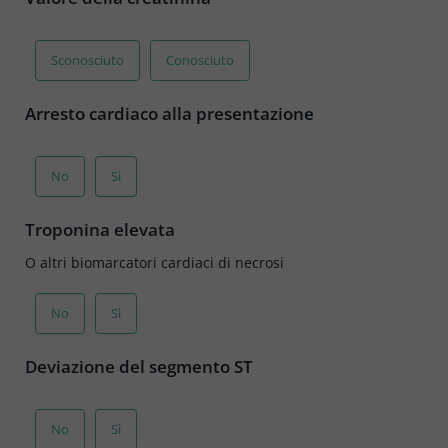
Sconosciuto
Conosciuto
Arresto cardiaco alla presentazione
No
Sì
Troponina elevata
O altri biomarcatori cardiaci di necrosi
No
Sì
Deviazione del segmento ST
No
Sì