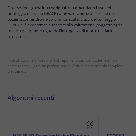
Diverse linee guida internazionali raccomandano l'uso del
punteggio di rischio GRACE come valutazione del rischio nei
pazienti con sindrome coronarica acuta. L'uso del punteggio
GRACE si è dimostrato superiore alla valutazione (soggettiva) del
medico per quanto riguarda l'insorgenza di morte o infarto
miocardico;
I calcoli da soli non devono mai imporre la cura del paziente e non
sostituiscono il giudizio professionale. Vedi la nostra scheda completa
disclaimer
.
Algoritmi recenti
HAS-BLED Score for Major Bleeding Risk
SCORE2