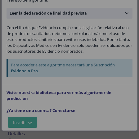
Zellweger C, Moehring B, Ziller R, Hoeller R,
Gimenez MR, Haaf P, Potocki M, Wildi K, Balmelli
Leer la declaración de finalidad prevista
C, Freese M, Stelzig C, Freidank H, Osswald S, and
Mueller C.
Con el fin de que Evidencio cumpla con la legislación relativa al uso
Versión:
1.45
de productos sanitarios, debemos controlar al máximo el uso de
estos productos sanitarios para evitar usos indebidos. Por lo tanto,
los Dispositivos Médicos en Evidencio sólo pueden ser utilizados por
Público
Cardiología
Cálculo personalizado
los Suscriptores de Evidencio nombrados.
Para acceder a este algoritme necesitará una Suscripción
Evidencio Pro
.
V-1.45-2426.25.05.26
(01)08719327522776(8012)v1.45(4326)250526(240)2426
Visite nuestra biblioteca para ver más algoritmer de
predicción
Descargar el
Manual del usuario
y consultar el
Uso pre
visto
.
¿Ya tiene una cuenta? Conectarse
Algoritmo
Inscribirse
Detalles