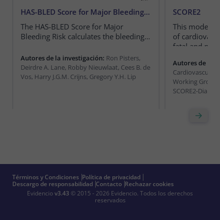
HAS-BLED Score for Major Bleeding Risk
SCORE2
The HAS-BLED Score for Major
This model es
Bleeding Risk calculates the bleeding
of cardiovasc
risk for patients with atrial fibrillation.
fatal and non-
patients.
Autores de la investigación:
Ron Pisters,
Autores de la i
Deirdre A. Lane, Robby Nieuwlaat, Cees B. de
Cardiovascular 
Vos, Harry J.G.M. Crijns, Gregory Y.H. Lip
Working Group,
SCORE2-Diabete
Términos y Condiciones
Política de privacidad
Descargo de responsabilidad
Contacto
Rechazar cookies
Evidencio
v3.43
© 2015 - 2026 Evidencio.
Todos los derechos
reservados