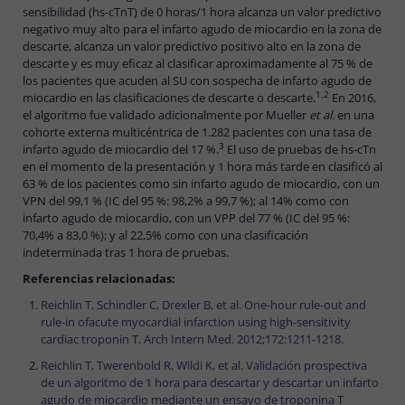
sensibilidad (hs-cTnT) de 0 horas/1 hora alcanza un valor predictivo
negativo muy alto para el infarto agudo de miocardio en la zona de
descarte, alcanza un valor predictivo positivo alto en la zona de
descarte y es muy eficaz al clasificar aproximadamente al 75 % de
los pacientes que acuden al SU con sospecha de infarto agudo de
1,2
miocardio en las clasificaciones de descarte o descarte.
En 2016,
el algoritmo fue validado adicionalmente por Mueller
et al.
en una
cohorte externa multicéntrica de 1.282 pacientes con una tasa de
3
infarto agudo de miocardio del 17 %.
El uso de pruebas de hs-cTn
en el momento de la presentación y 1 hora más tarde en clasificó al
63 % de los pacientes como sin infarto agudo de miocardio, con un
VPN del 99,1 % (IC del 95 %: 98,2% a 99,7 %); al 14% como con
infarto agudo de miocardio, con un VPP del 77 % (IC del 95 %:
70,4% a 83,0 %); y al 22,5% como con una clasificación
indeterminada tras 1 hora de pruebas.
Referencias relacionadas:
Reichlin T, Schindler C, Drexler B, et al. One-hour rule-out and
rule-in ofacute myocardial infarction using high-sensitivity
cardiac troponin T. Arch Intern Med. 2012;172:1211-1218.
Reichlin T, Twerenbold R, Wildi K, et al. Validación prospectiva
de un algoritmo de 1 hora para descartar y descartar un infarto
agudo de miocardio mediante un ensayo de troponina T