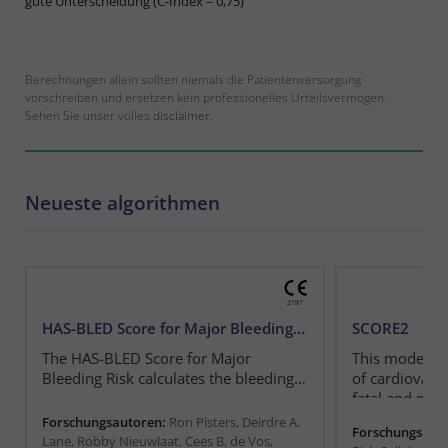
gute Unterscheidung (C-Index = 0,75)
Berechnungen allein sollten niemals die Patientenversorgung
vorschreiben und ersetzen kein professionelles Urteilsvermögen.
Sehen Sie unser volles
disclaimer
.
Neueste algorithmen
HAS-BLED Score for Major Bleeding Risk
SCORE2
The HAS-BLED Score for Major
This model es
Bleeding Risk calculates the bleeding
of cardiovasc
risk for patients with atrial fibrillation.
fatal and non-
patients.
Forschungsautoren:
Ron Pisters, Deirdre A.
Forschungsaut
Lane, Robby Nieuwlaat, Cees B. de Vos,