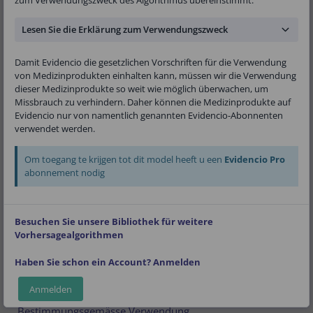
American Heart Association Get With the
Guidelines - Heart Failure Program
Lesen Sie die Erklärung zum Verwendungszweck
Version:
1.24
Damit Evidencio die gesetzlichen Vorschriften für die Verwendung
von Medizinprodukten einhalten kann, müssen wir die Verwendung
Öffentlich
Kardiologie
Lineare Regression
dieser Medizinprodukte so weit wie möglich überwachen, um
Missbrauch zu verhindern. Daher können die Medizinprodukte auf
Evidencio nur von namentlich genannten Evidencio-Abonnenten
verwendet werden.
V-1.24-2904.25.05.08
Om toegang te krijgen tot dit model heeft u een
Evidencio Pro
(01)08719327522790(8012)v1.24(4326)250508(240)2904
abonnement nodig
Download des
Benutzerhandbuch
.
Lesen Sie auch für dieses Medizinprodukt die
Bestimm
Besuchen Sie unsere Bibliothek für weitere
ungsgemässe Verwendung
.
Vorhersagealgorithmen
Algorithmus
Haben Sie schon ein Account? Anmelden
Details
Anmelden
Bestimmungsgemässe Verwendung