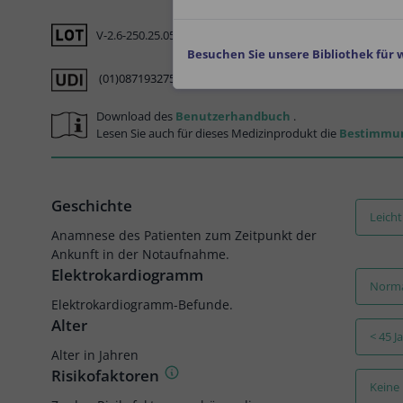
V-2.6-250.25.05.22
Besuchen Sie unsere Bibliothek für
(01)08719327522745(8012)v2.6(4326)250522(240)250
Download des
Benutzerhandbuch
.
Lesen Sie auch für dieses Medizinprodukt die
Bestimmu
Geschichte
Leicht
Anamnese des Patienten zum Zeitpunkt der
Ankunft in der Notaufnahme.
Elektrokardiogramm
Norm
Elektrokardiogramm-Befunde.
Alter
< 45 J
Alter in Jahren
Risikofaktoren
Keine