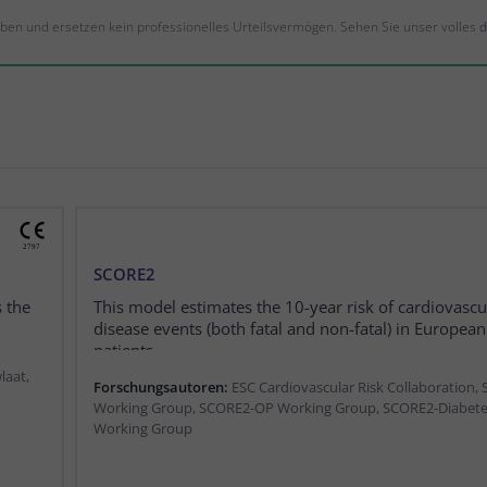
iben und ersetzen kein professionelles Urteilsvermögen. Sehen Sie unser volles
d
SCORE2
 the
This model estimates the 10-year risk of cardiovascu
disease events (both fatal and non-fatal) in European
patients.
laat,
Forschungsautoren:
ESC Cardiovascular Risk Collaboration,
Working Group, SCORE2-OP Working Group, SCORE2-Diabet
Working Group