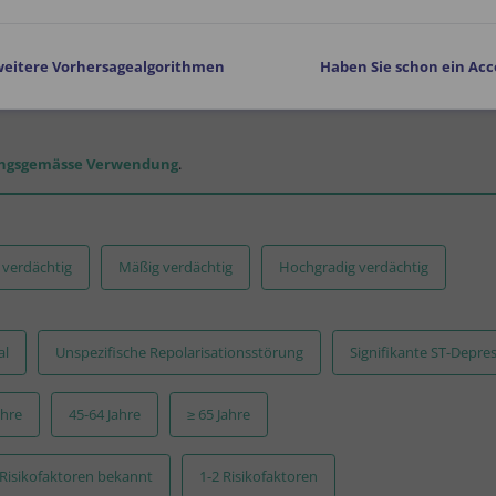
 weitere Vorhersagealgorithmen
Haben Sie schon ein Ac
ngsgemässe Verwendung
.
 verdächtig
Mäßig verdächtig
Hochgradig verdächtig
al
Unspezifische Repolarisationsstörung
Signifikante ST-Depre
ahre
45-64 Jahre
≥ 65 Jahre
 Risikofaktoren bekannt
1-2 Risikofaktoren