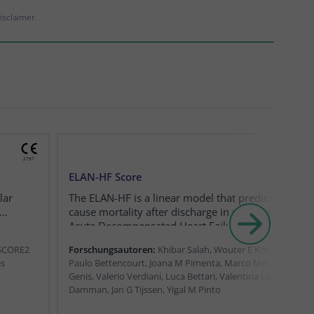
isclaimer
.
ELAN-HF Score
lar
The ELAN-HF is a linear model that predicts 180-day
cause mortality after discharge in patients hospital
Acute Decompensated Heart Failure (ADHF), using
demographics, clinical parameters, sodium, serum
 SCORE2
Forschungsautoren:
Khibar Salah, Wouter E Kok, Luc W Eur
and NT-proBNP measurement, including reduction 
es
Paulo Bettencourt, Joana M Pimenta, Marco Metra, Antoni 
proBNP.
Genis, Valerio Verdiani, Luca Bettari, Valentina Lazzarini, Pe
Damman, Jan G Tijssen, Yigal M Pinto