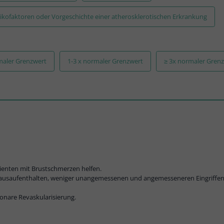
sikofaktoren oder Vorgeschichte einer atherosklerotischen Erkrankung
maler Grenzwert
1-3 x normaler Grenzwert
≥ 3x normaler Gren
tienten mit Brustschmerzen helfen.
usaufenthalten, weniger unangemessenen und angemesseneren Eingriffen
ronare Revaskularisierung.