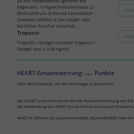
Zu den Risikofaktoren gehören die
folgenden: 1) Hypercholesterinämie 2)
≥ 3 Ri
Bluthochdruck 3) Derzeit behandelter
Diabetes mellitus 4) Derzeitiger oder
kürzlicher Raucher (innerhal...
Troponin
≤ nor
Troponin I-Spiegel (normale Troponin I-
Spiegel sind ≤ 0,04 ng/ml)
...
HEART-Gesamtwertung:
Punkte
Setzt alle Parameter, um die Vorhersage zu berechnen.
Der HEART-Score kann Ärzten bei der Risikostratifizierung von Pa
Die Verwendung des HEART-Scores könnte zu kürzeren Krankenha
MACE ist definiert als: Gesamtmortalität, Myokardinfarkt oder ko