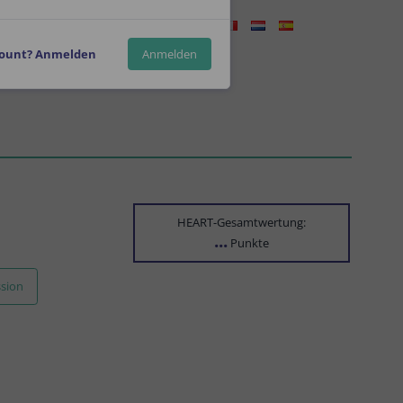
Sprachen
count? Anmelden
Anmelden
HEART-Gesamtwertung:
...
Punkte
ssion